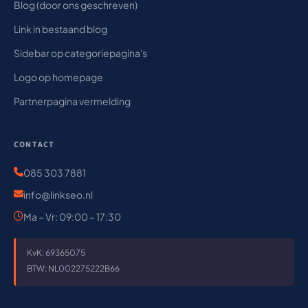
Blog (door ons geschreven)
Link in bestaand blog
Sidebar op categoriepagina's
Logo op homepage
Partnerpagina vermelding
CONTACT
085 303 7881
info@linkseo.nl
Ma – Vr: 09:00 – 17:30
KvK: 69365075
BTW: NL002275222B66