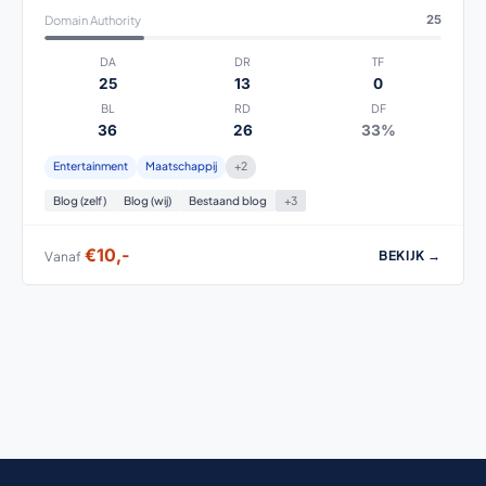
Domain Authority
25
DA
DR
TF
25
13
0
BL
RD
DF
36
26
33%
Entertainment
Maatschappij
+2
Blog (zelf)
Blog (wij)
Bestaand blog
+3
€10,-
BEKIJK →
Vanaf