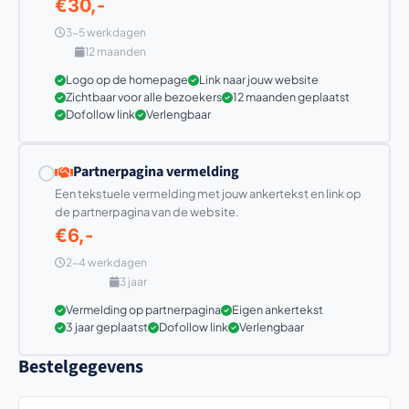
€30,-
3-5 werkdagen
12 maanden
Logo op de homepage
Link naar jouw website
Zichtbaar voor alle bezoekers
12 maanden geplaatst
Dofollow link
Verlengbaar
Partnerpagina vermelding
Een tekstuele vermelding met jouw ankertekst en link op
de partnerpagina van de website.
€6,-
2-4 werkdagen
3 jaar
Vermelding op partnerpagina
Eigen ankertekst
3 jaar geplaatst
Dofollow link
Verlengbaar
Bestelgegevens