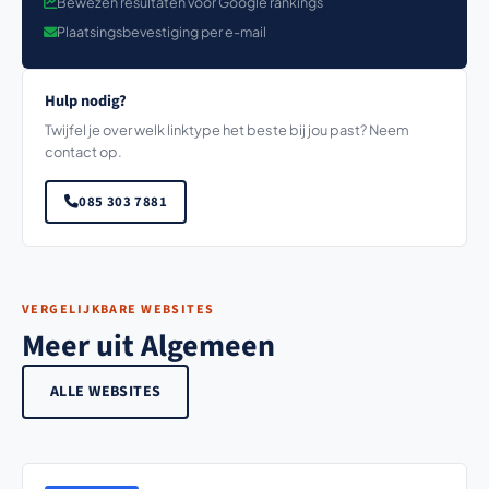
Bewezen resultaten voor Google rankings
Plaatsingsbevestiging per e-mail
Hulp nodig?
Twijfel je over welk linktype het beste bij jou past? Neem
contact op.
085 303 7881
VERGELIJKBARE WEBSITES
Meer uit Algemeen
ALLE WEBSITES