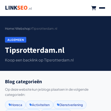
LINK
SEO
.nl
Home
Webshop
Tipsrotterdam.nl
ALGEMEEN
Tipsrotterdam.nl
Koop een backlink op Tipsrotterdam.nl
Blog categorieën
Op deze website kun je blogs plaatsen in de volgende
categorieën:
Horeca
Activiteiten
Dienstverlening