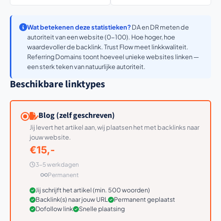
Wat betekenen deze statistieken?
DA en DR meten de
autoriteit van een website (0-100). Hoe hoger, hoe
waardevoller de backlink. Trust Flow meet linkkwaliteit.
Referring Domains toont hoeveel unieke websites linken —
een sterk teken van natuurlijke autoriteit.
Beschikbare linktypes
Blog (zelf geschreven)
Jij levert het artikel aan, wij plaatsen het met backlinks naar
jouw website.
€15,-
3-5 werkdagen
Permanent
Jij schrijft het artikel (min. 500 woorden)
Backlink(s) naar jouw URL
Permanent geplaatst
Dofollow link
Snelle plaatsing