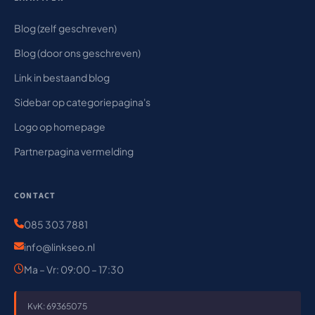
Blog (zelf geschreven)
Blog (door ons geschreven)
Link in bestaand blog
Sidebar op categoriepagina's
Logo op homepage
Partnerpagina vermelding
CONTACT
085 303 7881
info@linkseo.nl
Ma – Vr: 09:00 – 17:30
KvK: 69365075