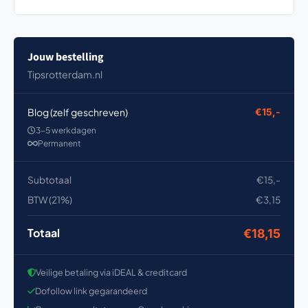
Jouw bestelling
Tipsrotterdam.nl
Blog (zelf geschreven)
€15,-
3-5 werkdagen
Permanent
Subtotaal
€15,-
BTW (21%)
€3,15
Totaal
€18,15
Veilige betaling via iDEAL & creditcard
Dofollow link gegarandeerd