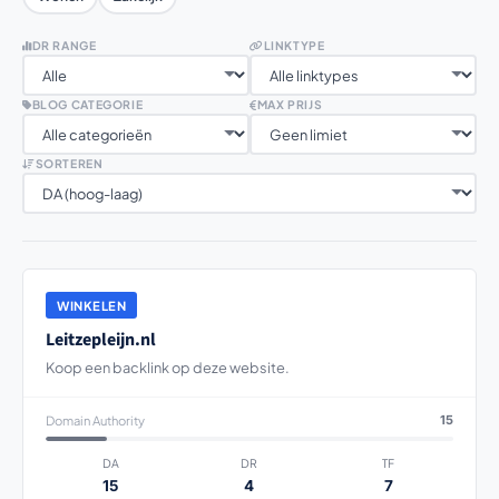
DR RANGE
LINKTYPE
BLOG CATEGORIE
MAX PRIJS
SORTEREN
WINKELEN
Leitzepleijn.nl
Koop een backlink op deze website.
Domain Authority
15
DA
DR
TF
15
4
7