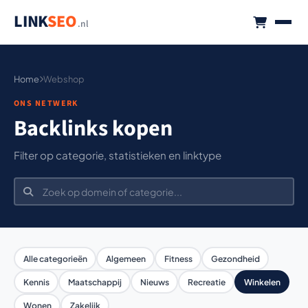
LINK
SEO
.nl
Home
Webshop
ONS NETWERK
Backlinks kopen
Filter op categorie, statistieken en linktype
Alle categorieën
Algemeen
Fitness
Gezondheid
Kennis
Maatschappij
Nieuws
Recreatie
Winkelen
Wonen
Zakelijk