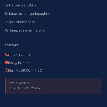
Link in bestaand blog
Sidebar op categoriepagina's
Logo op homepage
Partnerpagina vermelding
CONTACT
085 303 7881
info@linkseo.nl
Ma – Vr: 09:00 – 17:30
KvK: 69365075
BTW: NL002275222B66