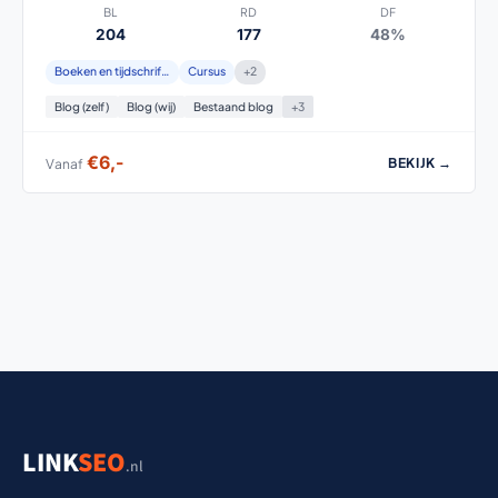
BL
RD
DF
204
177
48%
Boeken en tijdschriften
Cursus
+2
Blog (zelf)
Blog (wij)
Bestaand blog
+3
€6,-
BEKIJK →
Vanaf
LINK
SEO
.nl