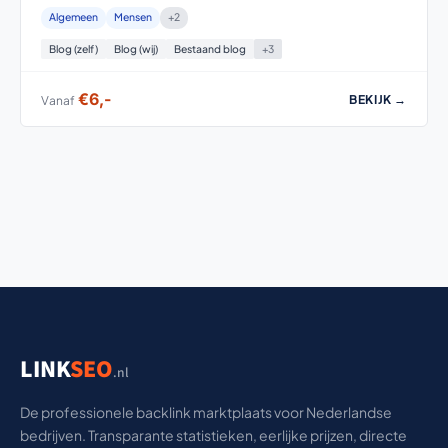
Algemeen
Mensen
+2
Blog (zelf)
Blog (wij)
Bestaand blog
+3
€6,-
BEKIJK →
Vanaf
LINK
SEO
.nl
De professionele backlink marktplaats voor Nederlandse
bedrijven. Transparante statistieken, eerlijke prijzen, directe