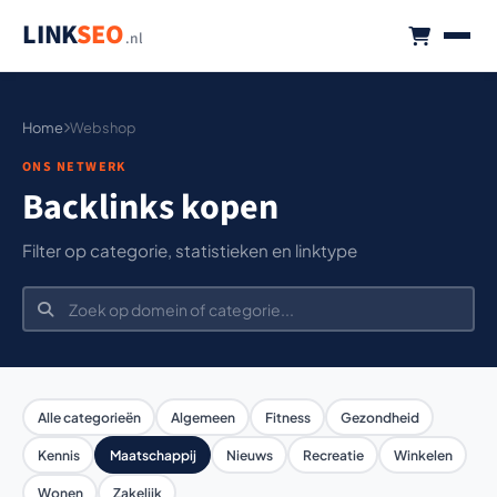
LINK
SEO
.nl
Home
Webshop
ONS NETWERK
Backlinks kopen
Filter op categorie, statistieken en linktype
Alle categorieën
Algemeen
Fitness
Gezondheid
Kennis
Maatschappij
Nieuws
Recreatie
Winkelen
Wonen
Zakelijk