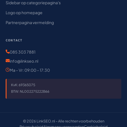
Sidebar op categoriepagina's
Logo op homepage
Partnerpagina vermelding
CONTACT
085 303 7881
info@linkseo.nl
Ma – Vr: 09:00 – 17:30
KvK: 69365075
BTW: NL002275222B66
© 2026 LinkSEO.nl – Alle rechten voorbehouden
Privacybeleid
Algemene voorwaarden
Cookiebeleid