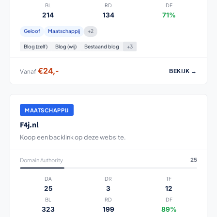
BL
RD
DF
214
134
71%
Geloof
Maatschappij
+2
Blog (zelf)
Blog (wij)
Bestaand blog
+3
€24,-
BEKIJK →
Vanaf
MAATSCHAPPIJ
F4j.nl
Koop een backlink op deze website.
Domain Authority
25
DA
DR
TF
25
3
12
BL
RD
DF
323
199
89%