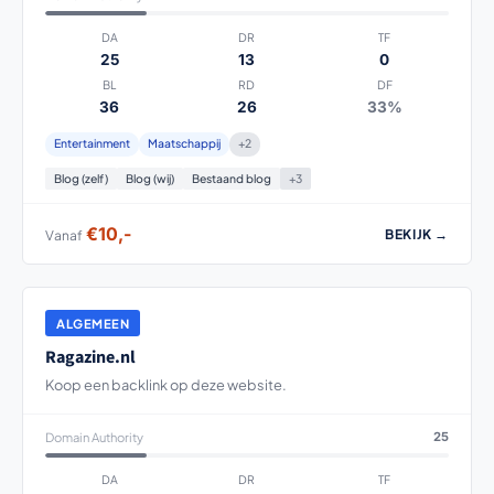
DA
DR
TF
25
13
0
BL
RD
DF
36
26
33%
Entertainment
Maatschappij
+2
Blog (zelf)
Blog (wij)
Bestaand blog
+3
€10,-
BEKIJK →
Vanaf
ALGEMEEN
Ragazine.nl
Koop een backlink op deze website.
Domain Authority
25
DA
DR
TF