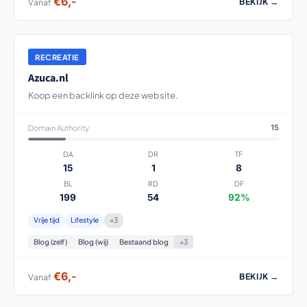
€6,-
BEKIJK →
Vanaf
RECREATIE
Azuca.nl
Koop een backlink op deze website.
Domain Authority
15
DA
DR
TF
15
1
8
BL
RD
DF
199
54
92%
Vrije tijd
Lifestyle
+3
Blog (zelf)
Blog (wij)
Bestaand blog
+3
€6,-
BEKIJK →
Vanaf