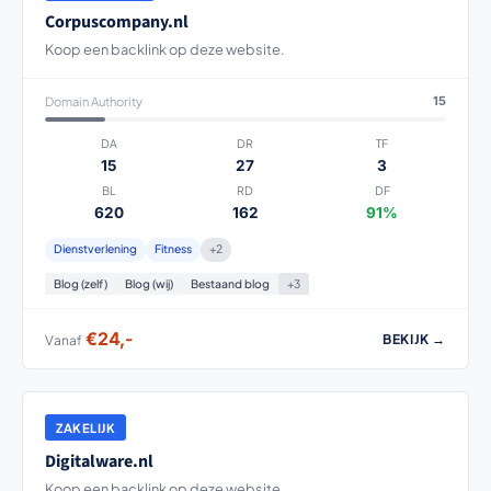
Corpuscompany.nl
Koop een backlink op deze website.
Domain Authority
15
DA
DR
TF
15
27
3
BL
RD
DF
620
162
91%
Dienstverlening
Fitness
+2
Blog (zelf)
Blog (wij)
Bestaand blog
+3
€24,-
BEKIJK →
Vanaf
ZAKELIJK
Digitalware.nl
Koop een backlink op deze website.