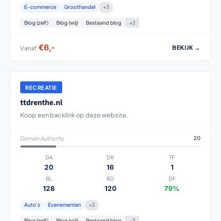
E-commerce
Groothandel
+3
Blog (zelf)
Blog (wij)
Bestaand blog
+3
€6,-
BEKIJK →
Vanaf
RECREATIE
ttdrenthe.nl
Koop een backlink op deze website.
Domain Authority
20
DA
DR
TF
20
16
1
BL
RD
DF
128
120
79%
Auto's
Evenementen
+3
Blog (zelf)
Blog (wij)
Bestaand blog
+3