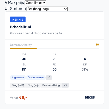
Max prijs
Sorteren
KENNIS
Pcbodelft.nl
Koop een backlink op deze website.
Domain Authority
30
DA
DR
TF
30
3
4
BL
RD
DF
151
55
51%
Algemeen
Ondernemen
+3
Blog (zelf)
Blog (wij)
Bestaand blog
+3
€6,-
BEKIJK →
Vanaf