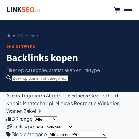
LINK
SEO
.nl
Home
Webshop
ONS NETWERK
Backlinks kopen
Filter op categorie, statistieken en linktype
Alle categorieën
Algemeen
Fitness
Gezondheid
Kennis
Maatschappij
Nieuws
Recreatie
Winkelen
Wonen
Zakelijk
DR range
Linktype
Blog categorie