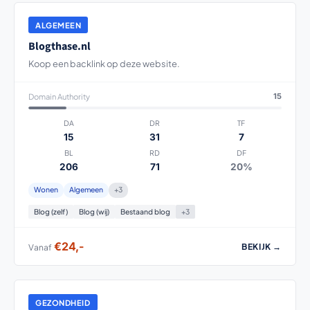
ALGEMEEN
Blogthase.nl
Koop een backlink op deze website.
Domain Authority
15
DA
DR
TF
15
31
7
BL
RD
DF
206
71
20%
Wonen
Algemeen
+3
Blog (zelf)
Blog (wij)
Bestaand blog
+3
€24,-
BEKIJK →
Vanaf
GEZONDHEID