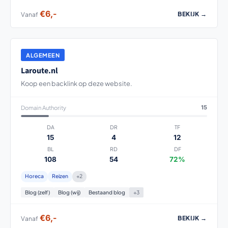
€6,-
BEKIJK →
Vanaf
ALGEMEEN
Laroute.nl
Koop een backlink op deze website.
Domain Authority
15
DA
DR
TF
15
4
12
BL
RD
DF
108
54
72%
Horeca
Reizen
+2
Blog (zelf)
Blog (wij)
Bestaand blog
+3
€6,-
BEKIJK →
Vanaf