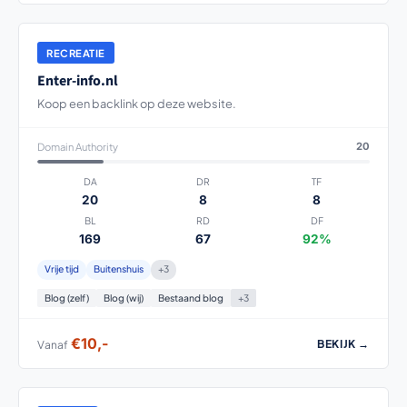
RECREATIE
Enter-info.nl
Koop een backlink op deze website.
Domain Authority
20
DA
DR
TF
20
8
8
BL
RD
DF
169
67
92%
Vrije tijd
Buitenshuis
+3
Blog (zelf)
Blog (wij)
Bestaand blog
+3
€10,-
BEKIJK →
Vanaf