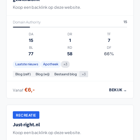
Koop een backlink op deze website.
Domain Authority
15
DA
DR
TF
15
1
7
BL
RD
DF
77
58
66%
Laatste nieuws
Apotheek
+3
Blog (zelf)
Blog (wij)
Bestaand blog
+3
€6,-
BEKIJK →
Vanaf
RECREATIE
Just-right.nl
Koop een backlink op deze website.