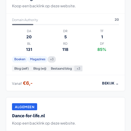
Koop een backlink op deze website.
Domain Authority
20
DA
DR
TF
20
5
1
BL
RD
DF
131
118
85%
Boeken
Magazines
+3
Blog (zelf)
Blog (wij)
Bestaand blog
+3
€6,-
BEKIJK →
Vanaf
ALGEMEEN
Dance-for-life.nl
Koop een backlink op deze website.