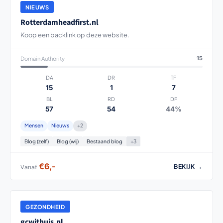
NIEUWS
Rotterdamheadfirst.nl
Koop een backlink op deze website.
Domain Authority
15
DA
DR
TF
15
1
7
BL
RD
DF
57
54
44%
Mensen
Nieuws
+2
Blog (zelf)
Blog (wij)
Bestaand blog
+3
€6,-
BEKIJK →
Vanaf
GEZONDHEID
gcwithuis.nl