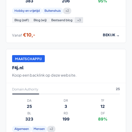
383
206
95%
Hobby en vrijetijd
Buitenshuis
+2
Blog (zelf)
Blog (wij)
Bestaand blog
+3
€10,-
BEKIJK →
Vanaf
MAATSCHAPPIJ
F4j.nl
Koop een backlink op deze website.
Domain Authority
25
DA
DR
TF
25
3
12
BL
RD
DF
323
199
89%
Algemeen
Mensen
+2