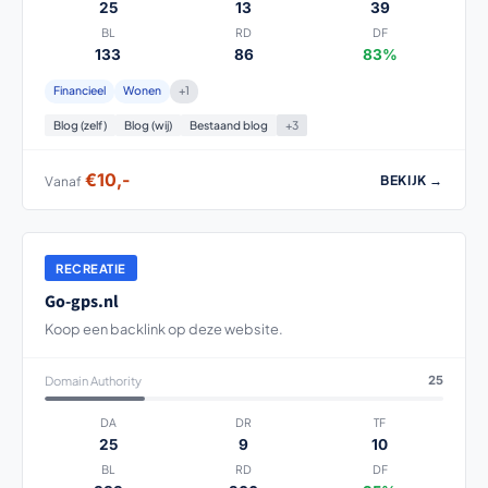
25
13
39
BL
RD
DF
133
86
83%
Financieel
Wonen
+1
Blog (zelf)
Blog (wij)
Bestaand blog
+3
€10,-
BEKIJK →
Vanaf
RECREATIE
Go-gps.nl
Koop een backlink op deze website.
Domain Authority
25
DA
DR
TF
25
9
10
BL
RD
DF