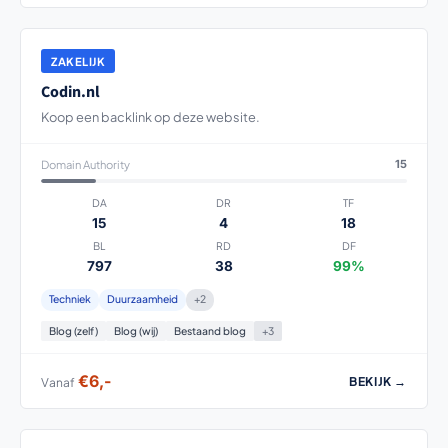
ZAKELIJK
Codin.nl
Koop een backlink op deze website.
Domain Authority
15
DA
DR
TF
15
4
18
BL
RD
DF
797
38
99%
Techniek
Duurzaamheid
+2
Blog (zelf)
Blog (wij)
Bestaand blog
+3
€6,-
BEKIJK →
Vanaf