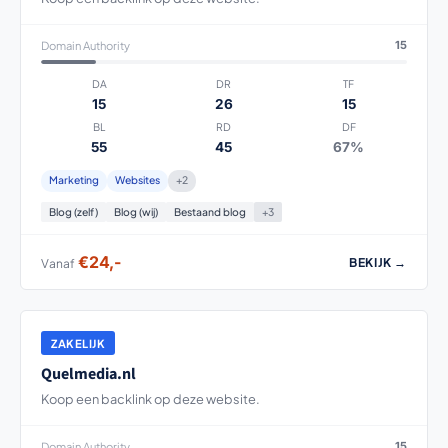
Domain Authority
15
DA
DR
TF
15
26
15
BL
RD
DF
55
45
67%
Marketing
Websites
+2
Blog (zelf)
Blog (wij)
Bestaand blog
+3
€24,-
BEKIJK →
Vanaf
ZAKELIJK
Quelmedia.nl
Koop een backlink op deze website.
Domain Authority
15