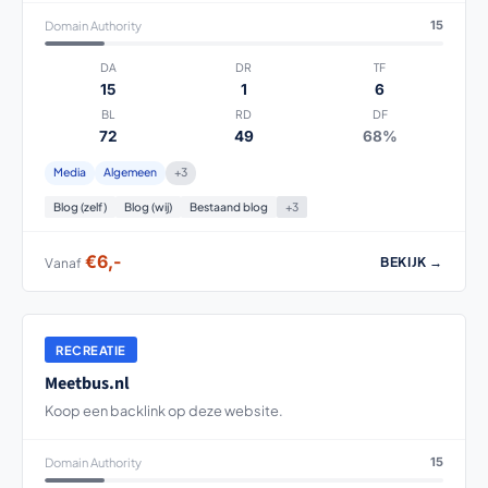
Domain Authority
15
DA
DR
TF
15
1
6
BL
RD
DF
72
49
68%
Media
Algemeen
+3
Blog (zelf)
Blog (wij)
Bestaand blog
+3
€6,-
BEKIJK →
Vanaf
RECREATIE
Meetbus.nl
Koop een backlink op deze website.
Domain Authority
15