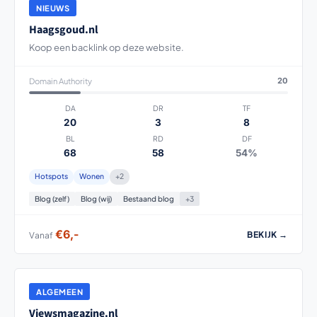
NIEUWS
Haagsgoud.nl
Koop een backlink op deze website.
Domain Authority
20
DA
DR
TF
20
3
8
BL
RD
DF
68
58
54%
Hotspots
Wonen
+2
Blog (zelf)
Blog (wij)
Bestaand blog
+3
€6,-
BEKIJK →
Vanaf
ALGEMEEN
Viewsmagazine.nl