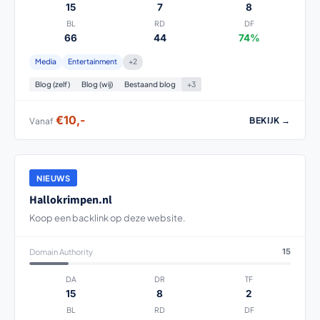
15
7
8
BL
RD
DF
66
44
74%
Media
Entertainment
+2
Blog (zelf)
Blog (wij)
Bestaand blog
+3
€10,-
BEKIJK →
Vanaf
NIEUWS
Hallokrimpen.nl
Koop een backlink op deze website.
Domain Authority
15
DA
DR
TF
15
8
2
BL
RD
DF