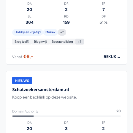
DA
DR
TF
20
2
7
BL
RD
DF
364
159
51%
Hobby en vrije tijd
Muziek
+2
Blog (zelf)
Blog (wij)
Bestaand blog
+3
€6,-
BEKIJK →
Vanaf
NIEUWS
Schatzoekersamsterdam.nl
Koop een backlink op deze website.
Domain Authority
20
DA
DR
TF
20
3
2