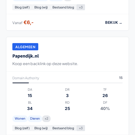
Blog (zelf)
Blog (wij)
Bestaand blog
+3
€6,-
BEKIJK →
Vanaf
ALGEMEEN
Papendijk.nl
Koop een backlink op deze website.
Domain Authority
15
DA
DR
TF
15
3
26
BL
RD
DF
34
25
40%
Wonen
Dieren
+2
Blog (zelf)
Blog (wij)
Bestaand blog
+3