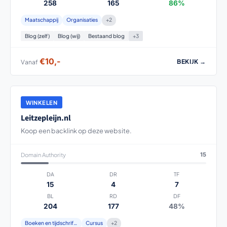
258
165
86%
Maatschappij
Organisaties
+2
Blog (zelf)
Blog (wij)
Bestaand blog
+3
€10,-
BEKIJK →
Vanaf
WINKELEN
Leitzepleijn.nl
Koop een backlink op deze website.
Domain Authority
15
DA
DR
TF
15
4
7
BL
RD
DF
204
177
48%
Boeken en tijdschriften
Cursus
+2