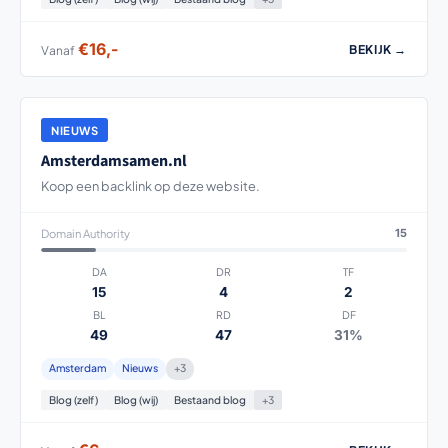
€16,-
BEKIJK →
Vanaf
NIEUWS
Amsterdamsamen.nl
Koop een backlink op deze website.
Domain Authority
15
DA
DR
TF
15
4
2
BL
RD
DF
49
47
31%
Amsterdam
Nieuws
+3
Blog (zelf)
Blog (wij)
Bestaand blog
+3