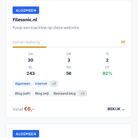
ALGEMEEN
Filesonic.nl
Koop een backlink op deze website.
Domain Authority
30
DA
DR
TF
30
3
2
BL
RD
DF
243
56
92%
Algemeen
Internet
+3
Blog (zelf)
Blog (wij)
Bestaand blog
+3
€6,-
BEKIJK →
Vanaf
ALGEMEEN