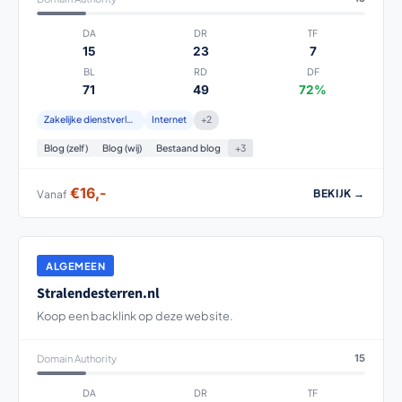
DA
DR
TF
15
23
7
BL
RD
DF
71
49
72%
Zakelijke dienstverlening
Internet
+2
Blog (zelf)
Blog (wij)
Bestaand blog
+3
€16,-
BEKIJK →
Vanaf
ALGEMEEN
Stralendesterren.nl
Koop een backlink op deze website.
Domain Authority
15
DA
DR
TF