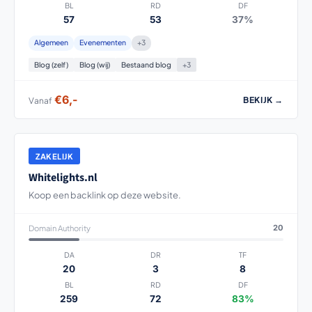
BL
RD
DF
57
53
37%
Algemeen
Evenementen
+3
Blog (zelf)
Blog (wij)
Bestaand blog
+3
€6,-
BEKIJK →
Vanaf
ZAKELIJK
Whitelights.nl
Koop een backlink op deze website.
Domain Authority
20
DA
DR
TF
20
3
8
BL
RD
DF
259
72
83%