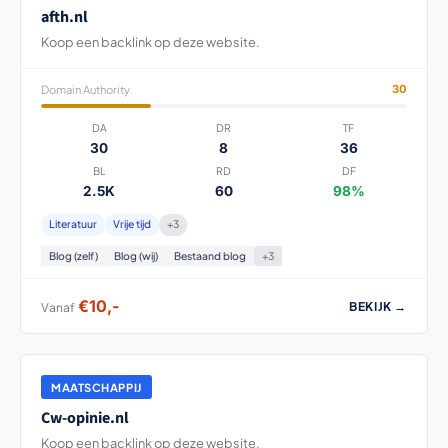
afth.nl
Koop een backlink op deze website.
Domain Authority
30
DA
DR
TF
30
8
36
BL
RD
DF
2.5K
60
98%
Literatuur
Vrije tijd
+3
Blog (zelf)
Blog (wij)
Bestaand blog
+3
€10,-
BEKIJK →
Vanaf
MAATSCHAPPIJ
Cw-opinie.nl
Koop een backlink op deze website.