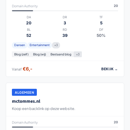
Domain Authority
20
DA
DR
TF
20
3
5
BL
RD
DF
52
39
50%
Dansen
Entertainment
+3
Blog (zelf)
Blog (wij)
Bestaand blog
+3
€6,-
BEKIJK →
Vanaf
ALGEMEEN
mctommes.nl
Koop een backlink op deze website.
Domain Authority
20