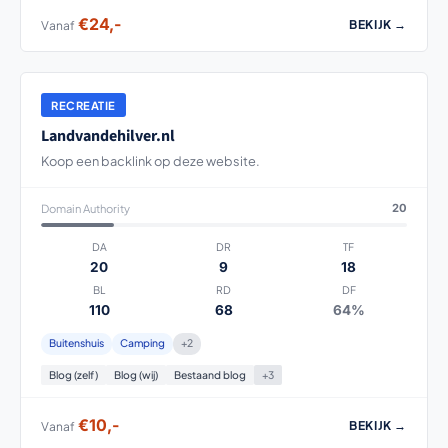
€24,-
BEKIJK →
Vanaf
RECREATIE
Landvandehilver.nl
Koop een backlink op deze website.
Domain Authority
20
DA
DR
TF
20
9
18
BL
RD
DF
110
68
64%
Buitenshuis
Camping
+2
Blog (zelf)
Blog (wij)
Bestaand blog
+3
€10,-
BEKIJK →
Vanaf