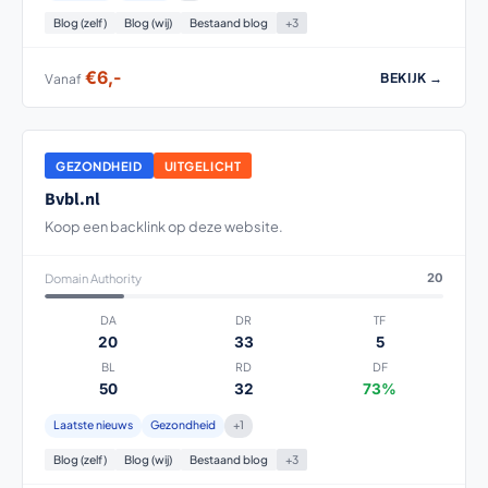
Blog (zelf)
Blog (wij)
Bestaand blog
+3
€6,-
BEKIJK →
Vanaf
GEZONDHEID
UITGELICHT
Bvbl.nl
Koop een backlink op deze website.
Domain Authority
20
DA
DR
TF
20
33
5
BL
RD
DF
50
32
73%
Laatste nieuws
Gezondheid
+1
Blog (zelf)
Blog (wij)
Bestaand blog
+3