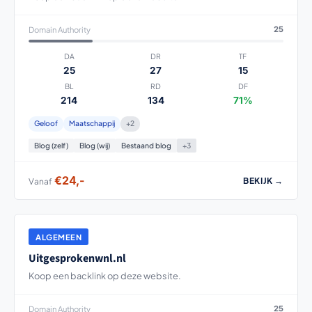
Domain Authority
25
DA
DR
TF
25
27
15
BL
RD
DF
214
134
71%
Geloof
Maatschappij
+2
Blog (zelf)
Blog (wij)
Bestaand blog
+3
€24,-
BEKIJK →
Vanaf
ALGEMEEN
Uitgesprokenwnl.nl
Koop een backlink op deze website.
Domain Authority
25